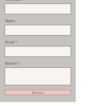
Naam
Email
Bericht
Verstuur
Je kan ook rechtstreeks mailen naar: